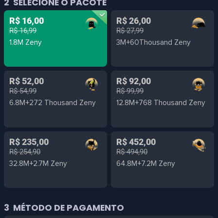
2
SELECIONE O PACOTE
R$ 16,00
R$ 26,00
R$ 16,99
R$ 27,99
1.8M Zeny
3M+60Thousand Zeny
R$ 52,00
R$ 92,00
R$ 54,99
R$ 99,99
6.8M+272 Thousand Zeny
12.8M+768 Thousand Zeny
R$ 235,00
R$ 452,00
R$ 254,90
R$ 494,90
32.8M+2.7M Zeny
64.8M+7.2M Zeny
3
MÉTODO DE PAGAMENTO