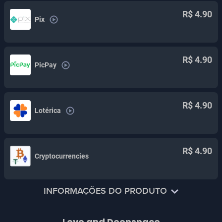
R$ 4.90
Pix
R$ 4.90
PicPay
R$ 4.90
Lotérica
R$ 4.90
Cryptocurrencies
INFORMAÇÕES DO PRODUTO
Como a nova parcela da popular série Mr. Love, Love
Love and Deepspace