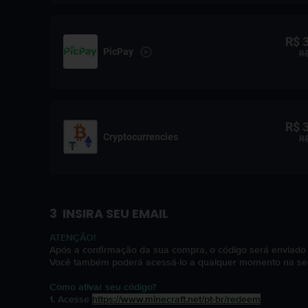
R$ 
PicPay
R$
R$ 
Cryptocurrencies
R$
3
INSIRA SEU EMAIL
ATENÇÃO!
Após a confirmação da sua compra, o código será enviado 
Você também poderá acessá-lo a qualquer momento na se
Como ativar seu código?
1. Acesse
https://www.minecraft.net/pt-br/redeem