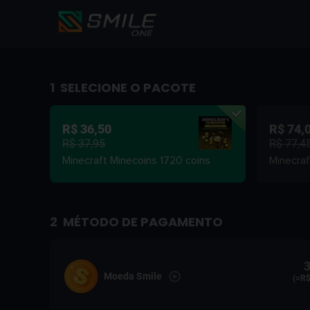
1
SELECIONE O PACOTE
R$ 36,50
R$ 74,
R$ 37,95
R$ 77,4
Minecraft Minecoins 1720 coins
Minecraf
2
MÉTODO DE PAGAMENTO
3
Moeda Smile
(=R$