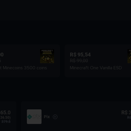
00
R$ 95,54
5
R$ 99,00
t Minecoins 3500 coins
Minecraft One Vanilla ESD
65.0
R$ 
Pix
36.50)
R$
379.5