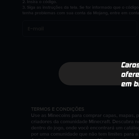
2. Insira o código.
3. Siga as instruções da tela. Se for informado que o códi
tenha problemas com sua conta da Mojang, entre em cont
TERMOS E CONDIÇÕES
Use as Minecoins para comprar capas, mapas, pac
criadores da comunidade Minecraft. Descubra n
dentro do jogo, onde você encontrará um catálo
por uma comunidade que não tem limites para a