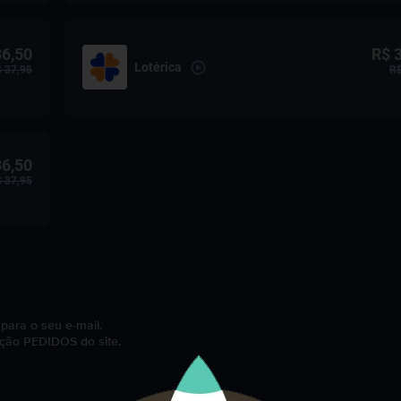
36,50
R$ 
Lotérica
 37,95
R$
36,50
 37,95
para o seu e-mail.
ção PEDIDOS do site.