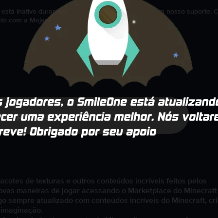
go está inativo durante o resgate, entre em contato com nosso suporte. 
ato com a Mojang em help.mojang.com.
Comprar agora
otes de texturas e outros conteúdos incríveis feitos pelos
ovas maneiras de jogar acessando o Marketplace do Minecraft
go sempre atualizado com conteúdos incríveis do Minecraft, cr
 imaginação.