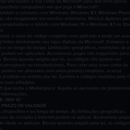
rão vinculadas à sua conta da Microsoft para que você possa
ositivos compatíveis em que joga o Minecraft*.
tablets e celulares com Windows, Windows 8.1, Windows Phon
o são resgatáveis em versões anteriores. Música: Apenas par
 computadores e tablets com Windows 10 e Windows 8.1 ou Xb
).
asil, o valor do código completo será aplicado e pode ser usa
 feitas diretamente nas lojas digitais da Microsoft. Compras e
vo e ao longo do tempo. Limitações geográficas, restrições de p
et podem ser aplicados. Assinaturas pagas são requeridas para
. Exceto quando exigido por lei, os códigos não podem ser
recarregáveis ou reembolsáveis. Para criar uma nova conta da
e podem ser alterados sem aviso prévio) completos, acesse
proibido ou restrito por lei. Cartões e códigos emitidos pela ©
u suas afliadass.
 que tenha o Marketplace. Sujeito às exclusões de plataforma
 informações.
 | WIN 10*
 PRAZO DE VALIDADE
 dispositivo e ao longo do tempo. As limitações geográficas,
taxas de conexão à Internet podem se aplicar. Assinaturas paga
e idade se aplicam. Exceto quando exigido pela lei, os código
o