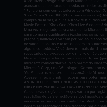
Após fazer o resgate de suas Minecoins, elas se
acessar suas compras e moedas em todos os disp
* Funciona com computadores com Windows 10, 
Xbox One e Xbox 360 (Xbox Live necessário). Nã
compra de faixas, álbuns e Xbox Music Pass em
Music Pass no Xbox One (Xbox Live é necessário
Uma vez resgatado para a sua conta Microsoft Br
para compras qualificadas (exclusões se aplicam)
preços qualificados variam por região, dispositi
de saldo, impostos e taxas de conexão à Intern
alguns conteúdos. Você deve ter mais de 13 anos
resgatados ou trocados por dinheiro e não são 
Microsoft ou para ler os termos e condições (qu
microsoft.com/cardterms. Não permitido onde for 
Microsoft Corp, uma Washington Corporation e/o
*As Minecoins requerem uma versão do Minecraft
Acesse minecraft.net/minecoins para obter mais
ANDROID | iOS | NINTENDO SWITCH | XBOX ONE
NÃO É NECESSÁRIO CARTÃO DE CRÉDITO, SEM
As compras elegíveis e preços variam por região,
restrições de país e região e saldo, impostos e 
necessárias para alguns conteúdos. Restrições d
podem ser resgatados nem trocados por dinheir