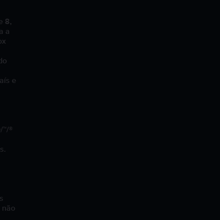
e 8,
a a
ox
do
aís e
/™/®
s.
s
s não