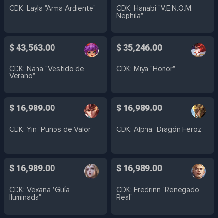
CDK: Layla "Arma Ardiente"
CDK: Hanabi "V.E.N.O.M.
Nephila"
$ 43,563.00
$ 35,246.00
CDK: Nana "Vestido de
CDK: Miya "Honor"
Verano"
$ 16,989.00
$ 16,989.00
CDK: Yin "Puños de Valor"
CDK: Alpha "Dragón Feroz"
$ 16,989.00
$ 16,989.00
CDK: Vexana "Guía
CDK: Fredrinn "Renegado
Iluminada"
Real"