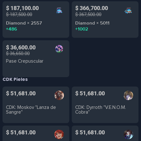
$ 187,100.00
$ 366,700.00
$ 187,500.00
$ 367,500.00
Diamond × 2557
Diamond × 5011
+486
+1002
$ 36,600.00
$ 36,650.00
Pase Crepuscular
CDK Pieles
$ 51,681.00
$ 51,681.00
CDK: Moskov "Lanza de
CDK: Dyrroth "V.E.N.O.M.
Sangre"
Cobra"
$ 51,681.00
$ 51,681.00