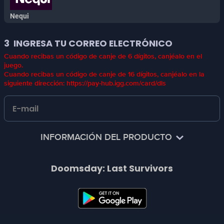
Nequi
3
INGRESA TU CORREO ELECTRÓNICO
Cuando recibas un código de canje de 6 dígitos, canjéalo en el
juego.
Cuando recibas un código de canje de 16 dígitos, canjéalo en la
siguiente dirección: https://pay-hub.igg.com/card/dls
INFORMACIÓN DEL PRODUCTO
¡Mejora de Aventura del virus Z! ¡Defiende el último
Doomsday: Last Survivors
refugio superviviente!