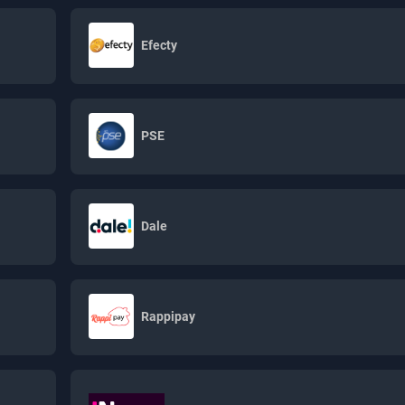
Efecty
PSE
Dale
Rappipay